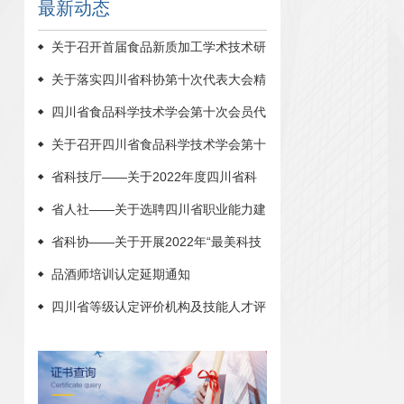
最新动态
关于召开首届食品新质加工学术技术研
讨会暨四川省食品科学技术学会2025年
关于落实四川省科协第十次代表大会精
学术年会的通知（第一轮）
神的通知
四川省食品科学技术学会第十次会员代
表大会暨2022年学术年会在西华大学圆
关于召开四川省食品科学技术学会第十
满召开
次会员代表大会暨2022年学术年会的通
省科技厅——关于2022年度四川省科
知
学技术奖提名工作的通知
省人社——关于选聘四川省职业能力建
设专家库专家的公告
省科协——关于开展2022年“最美科技
工作者”学习宣传活动的通知
品酒师培训认定延期通知
四川省等级认定评价机构及技能人才评
价证书查询方式