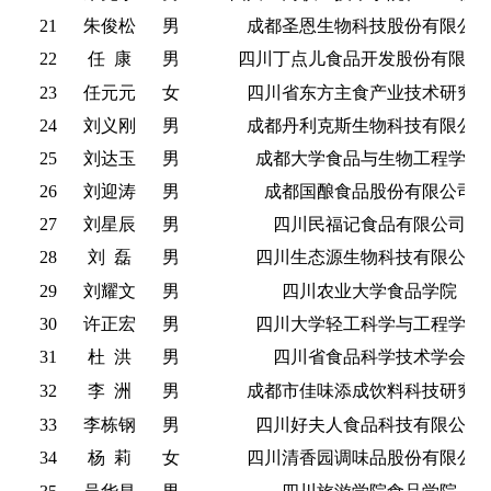
21
朱俊松
男
成都圣恩生物科技股份有限公
22
任
康
男
四川丁点儿食品开发股份有限公
23
任元元
女
四川省东方主食产业技术研究
24
刘义刚
男
成都丹利克斯生物科技有限公
25
刘达玉
男
成都大学食品与生物工程学院
26
刘迎涛
男
成都国酿食品股份有限公司
27
刘星辰
男
四川民福记食品有限公司
28
刘
磊
男
四川生态源生物科技有限公司
29
刘耀文
男
四川农业大学食品学院
30
许正宏
男
四川大学轻工科学与工程学院
31
杜
洪
男
四川省食品科学技术学会
32
李
洲
男
成都市佳味添成饮料科技研究
33
李栋钢
男
四川好夫人食品科技有限公司
34
杨
莉
女
四川清香园调味品股份有限公