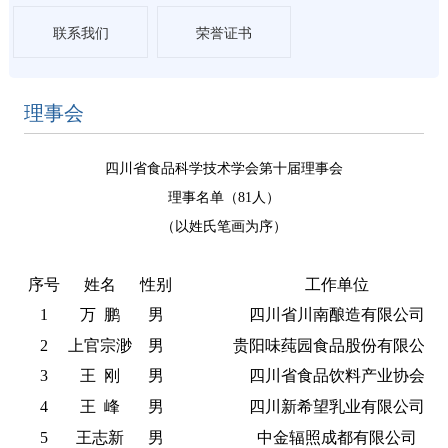
联系我们
荣誉证书
理事会
四川省食品科学技术学会第十届理事会
理事名单（81人）
（以姓氏笔画为序）
序号
姓名
性别
工作单位
1
万
鹏
男
四川省川南酿造有限公司
2
上官宗渺
男
贵阳味莼园食品股份有限公司
3
王
刚
男
四川省食品饮料产业协会
4
王
峰
男
四川新希望乳业有限公司
5
王志新
男
中金辐照成都有限公司