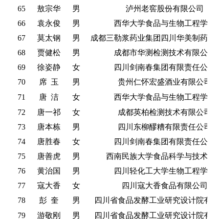
65
敖宗华
男
泸州老窖股份有限公司
66
袁永俊
男
西华大学食品与生物工程学院
67
莫太钢
男
成都三勒浆药业集团四川华美制药有
68
贾健松
男
成都市华测检测技术有限公司
69
徐姿静
女
四川剑南春集团有限责任公司
70
席
玉
男
贵州仁怀宏盛酒业有限公司
71
唐
洁
女
西华大学食品与生物工程学院
72
唐一祁
女
成都英柏检测技术有限公司
73
唐本栋
男
四川东柳醪糟有限责任公司
74
唐胜春
女
四川剑南春集团有限责任公司
75
唐善虎
男
西南民族大学食品科学与技术学
76
黄治国
男
四川轻化工大学生物工程学院
77
寇大香
女
四川寇大香食品有限公司
78
彭
奎
男
四川省食品发酵工业研究设计院有
79
游敬刚
男
四川省食品发酵工业研究设计院有