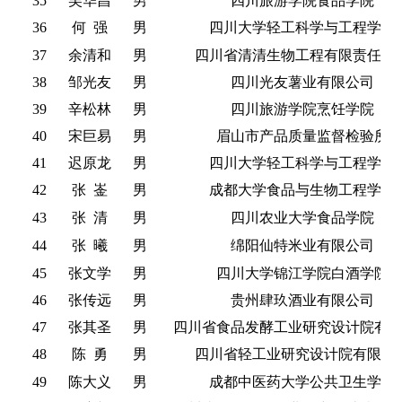
35
吴华昌
男
四川旅游学院食品学院
36
何
强
男
四川大学轻工科学与工程学院
37
余清和
男
四川省清清生物工程有限责任公
38
邹光友
男
四川光友薯业有限公司
39
辛松林
男
四川旅游学院烹饪学院
40
宋巨易
男
眉山市产品质量监督检验所
41
迟原龙
男
四川大学轻工科学与工程学院
42
张
崟
男
成都大学食品与生物工程学院
43
张
清
男
四川农业大学食品学院
44
张
曦
男
绵阳仙特米业有限公司
45
张文学
男
四川大学锦江学院白酒学院
46
张传远
男
贵州肆玖酒业有限公司
47
张其圣
男
四川省食品发酵工业研究设计院有
48
陈
勇
男
四川省轻工业研究设计院有限公
49
陈大义
男
成都中医药大学公共卫生学院