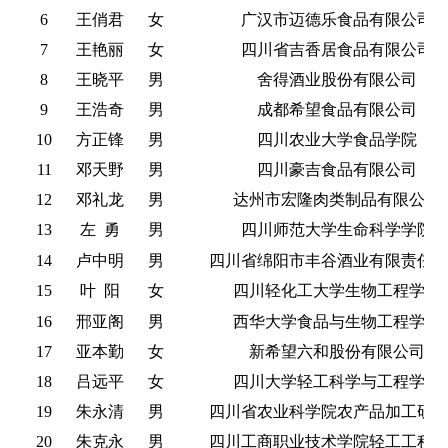
6
王俏君
女
广汉市迈德乐食品有限公司
7
王艳丽
女
四川省吉香居食品有限公司
8
王晓平
男
舍得酒业股份有限公司
9
王浩奇
男
成都希望食品有限公司
10
方正锋
男
四川农业大学食品学院
11
邓天野
男
四川豪吉食品有限公司
12
邓礼龙
男
达州市宏隆肉类制品有限公司
13
左
勇
男
四川师范大学生命科学学院
14
卢中明
男
四川省绵阳市丰谷酒业有限责任
15
叶
阳
女
四川轻化工大学生物工程学院
16
邢亚阁
男
西华大学食品与生物工程学院
17
亚本勤
女
新希望六和股份有限公司
18
吕远平
女
四川大学轻工科学与工程学院
19
朱永清
男
四川省农业科学院农产品加工研
20
朱克永
男
四川工商职业技术学院轻工工程