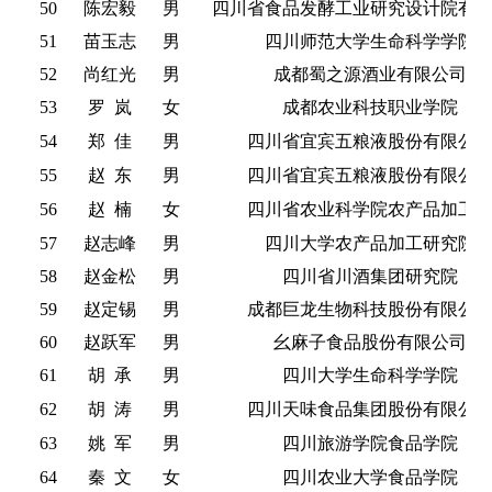
50
陈宏毅
男
四川省食品发酵工业研究设计院有
51
苗玉志
男
四川师范大学生命科学学院
52
尚红光
男
成都蜀之源酒业有限公司
53
罗
岚
女
成都农业科技职业学院
54
郑
佳
男
四川省宜宾五粮液股份有限公
55
赵
东
男
四川省宜宾五粮液股份有限公
56
赵
楠
女
四川省农业科学院农产品加工
57
赵志峰
男
四川大学农产品加工研究院
58
赵金松
男
四川省川酒集团研究院
59
赵定锡
男
成都巨龙生物科技股份有限公
60
赵跃军
男
幺麻子食品股份有限公司
61
胡
承
男
四川大学生命科学学院
62
胡
涛
男
四川天味食品集团股份有限公
63
姚
军
男
四川旅游学院食品学院
64
秦
文
女
四川农业大学食品学院