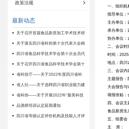
政策法规
一、组织机
指导单位：
最新动态
主办单位：
承办单位：
关于召开首届食品新质加工学术技术研
协办单位：
讨会暨四川省食品科学技术学会2025年
关于落实四川省科协第十次代表大会精
二、会议时
学术年会的通知（第一轮）
神的通知
四川省食品科学技术学会第十次会员代
时间：2025
地点：四川
表大会暨2022年学术年会在西华大学圆
关于召开四川省食品科学技术学会第十
三、会议内
满召开
次会员代表大会暨2022年学术年会的通
省科技厅——关于2022年度四川省科
主题报告：
知
学技术奖提名工作的通知
省人社——关于选聘四川省职业能力建
大会报告与
墙报张贴：
设专家库专家的公告
省科协——关于开展2022年“最美科技
四、会议主
工作者”学习宣传活动的通知
品酒师培训认定延期通知
食品新质生
四川省等级认定评价机构及技能人才评
五、组委会
价证书查询方式
主 席：