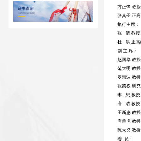
方正锋 教授
张其圣 正
执行主席：
张 清 教授
杜 洪 正
副 主 席：
赵国华 教授
范大明 教授
罗惠波 教授
张德权 研
李 想 教授
唐 洁 教授
王新惠 教授
唐善虎 教
陈大义 教
委 员：