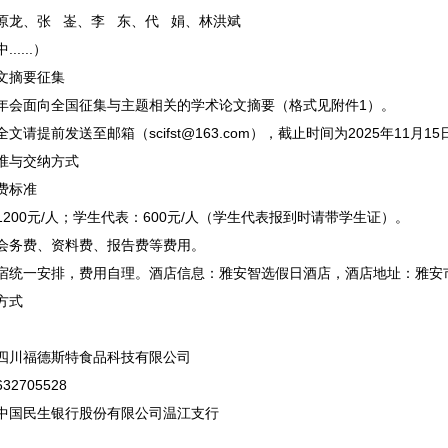
原龙、张 崟、李 东、代 娟、林洪斌
.....）
文摘要征集
年会面向全国征集与主题相关的学术论文摘要（格式见附件1）。
文请提前发送至邮箱（scifst@163.com），截止时间为2025年11月15
准与交纳方式
费标准
200元/人；学生代表：600元/人（学生代表报到时请带学生证）。
会务费、资料费、报告费等费用。
宿统一安排，费用自理。酒店信息：雅安智选假日酒店，酒店地址：雅安市文
方式
四川福德斯特食品科技有限公司
2705528
中国民生银行股份有限公司温江支行